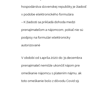
hospodárstva slovenskej republiky je žiadosť
v podobe elektronického formulára
– K žiadosti sa prikladá dohoda medzi
prenajímateľom a nájomcom, pokiaľ nie sú
podpisy na formulári elektronicky
autorizované
V období od 1.apríla 2020 do 31.decembra
prenajímateľ nemôže ukončiť nájom pre
omeškanie nájomcu s platením nájmu, ak
toto omeškanie bolo z dôvodu Covid 19.