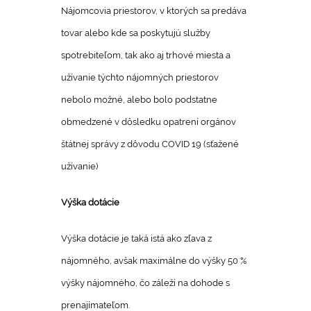
Nájomcovia priestorov, v ktorých sa predáva
tovar alebo kde sa poskytujú služby
spotrebiteľom, tak ako aj trhové miesta a
užívanie týchto nájomných priestorov
nebolo možné, alebo bolo podstatne
obmedzené v dôsledku opatrení orgánov
štátnej správy z dôvodu COVID 19 (sťažené
užívanie)
Výška dotácie
Výška dotácie je taká istá ako zľava z
nájomného, avšak maximálne do výšky 50 %
výšky nájomného, čo záleží na dohode s
prenajímateľom.