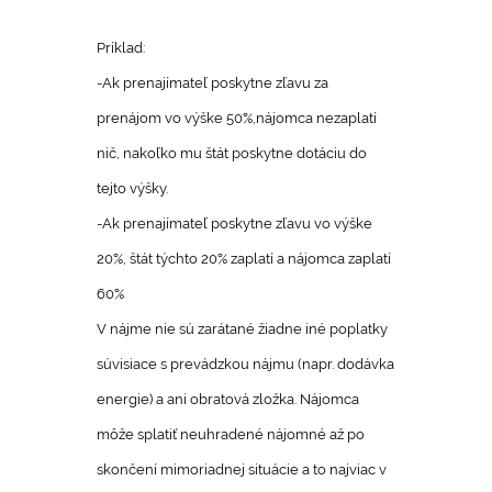
Príklad:
-Ak prenajímateľ poskytne zľavu za
prenájom vo výške 50%,nájomca nezaplatí
nič, nakoľko mu štát poskytne dotáciu do
tejto výšky.
-Ak prenajímateľ poskytne zľavu vo výške
20%, štát týchto 20% zaplatí a nájomca zaplatí
60%
V nájme nie sú zarátané žiadne iné poplatky
súvisiace s prevádzkou nájmu (napr. dodávka
energie) a ani obratová zložka. Nájomca
môže splatiť neuhradené nájomné až po
skončení mimoriadnej situácie a to najviac v