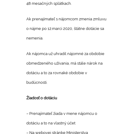
48 mesačných splátkach.
Ak prenajímateľ s nájomcom zmenia zmluvu
o nájme po 12.marci 2020, štátne dotácie sa
nemenia.
Ak nájomca už uhradil nájomné za obdobie
obmedzeného užívania, má stále nárok na
dotáciu a to za rovnaké obdobie v
budúcnosti.
Žiadosť o dotáciu
– Prenajímateľ žiada v mene nájomcu o
dotáciu a to na vlastný účet
– Na webovej stránke Ministerstva