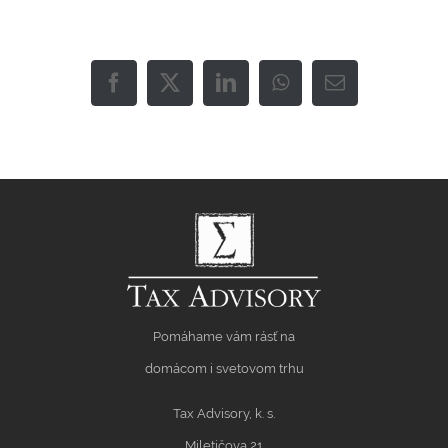
Facebook
X
LinkedIn
WhatsApp
Email
Pomáhame vám rásť na
domácom i svetovom trhu
Tax Advisory, k. s.
Miletičova 21