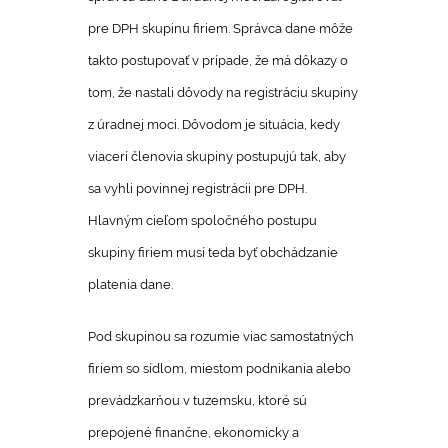
pre DPH skupinu firiem. Správca dane môže
takto postupovať v prípade, že má dôkazy o
tom, že nastali dôvody na registráciu skupiny
z úradnej moci. Dôvodom je situácia, kedy
viacerí členovia skupiny postupujú tak, aby
sa vyhli povinnej registrácii pre DPH.
Hlavným cieľom spoločného postupu
skupiny firiem musí teda byť obchádzanie
platenia dane.
Pod skupinou sa rozumie viac samostatných
firiem so sídlom, miestom podnikania alebo
prevádzkarňou v tuzemsku, ktoré sú
prepojené finančne, ekonomicky a