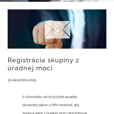
Zobraziť
väčší
obrázok
Registrácia skupiny z
úradnej moci
30 decembra 2025
S účinnosťou od 01.01.2026 zavádza
slovenský zákon o DPH možnosť, aby
správca dane z úradnej moci zaregistroval