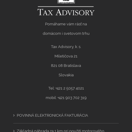
Pomáhame vám rásť na
domácom i svetovom trhu
Tax Advisory, k. s.
Miletičova 21
821 08 Bratislava
Slovakia
Tel: +421 2 5057 4021
mobil: +421 903 702 319
POVINNÁ ELEKTRONICKÁ FAKTURÁCIA
Základná náhrada za 1 km pri použití motorového