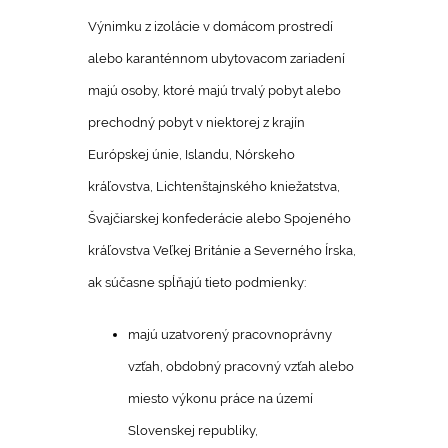
Výnimku z izolácie v domácom prostredí
alebo karanténnom ubytovacom zariadení
majú osoby, ktoré majú trvalý pobyt alebo
prechodný pobyt v niektorej z krajín
Európskej únie, Islandu, Nórskeho
kráľovstva, Lichtenštajnského kniežatstva,
Švajčiarskej konfederácie alebo Spojeného
kráľovstva Veľkej Británie a Severného Írska,
ak súčasne spĺňajú tieto podmienky:
majú uzatvorený pracovnoprávny
vzťah, obdobný pracovný vzťah alebo
miesto výkonu práce na území
Slovenskej republiky,