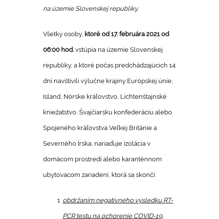
na územie Slovenskej republiky.
Všetky osoby,
ktoré od 17. februára 2021 od
06:00 hod.
vstúpia na územie Slovenskej
republiky, a ktoré počas predchádzajúcich 14
dní navštívili výlučne krajiny Európskej únie,
Island, Nórske kráľovstvo, Lichtenštajnské
kniežatstvo, Švajčiarsku konfederáciu alebo
Spojeného kráľovstva Veľkej Británie a
Severného Írska, nariaďuje izolácia v
domácom prostredí alebo karanténnom
ubytovacom zariadení, ktorá sa skončí:
obdržaním negatívneho výsledku RT-
PCR testu na ochorenie COVID-19,