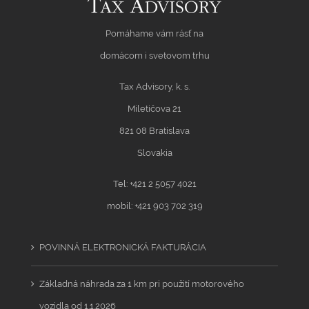
Pomáhame vám rásť na
domácom i svetovom trhu
Tax Advisory, k. s.
Miletičova 21
821 08 Bratislava
Slovakia
Tel: +421 2 5057 4021
mobil: +421 903 702 319
POVINNÁ ELEKTRONICKÁ FAKTURÁCIA
Základná náhrada za 1 km pri použití motorového
vozidla od 1.1.2026