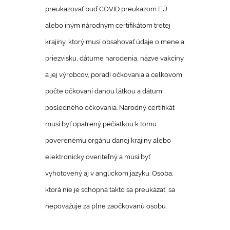
preukazovať buď COVID preukazom EÚ
alebo iným národným certifikátom tretej
krajiny, ktorý musí obsahovať údaje o mene a
priezvisku, dátume narodenia, názve vakcíny
a jej výrobcov, poradí očkovania a celkovom
počte očkovaní danou látkou a dátum
posledného očkovania. Národný certifikát
musí byť opatrený pečiatkou k tomu
poverenému orgánu danej krajiny alebo
elektronicky overiteľný a musí byť
vyhotovený aj v anglickom jazyku. Osoba,
ktorá nie je schopná takto sa preukázať, sa
nepovažuje za plne zaočkovanú osobu.