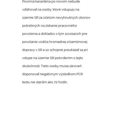
Povinná karanténa po novom nebude
vzťahovať na osoby, ktoré vstupujú na
územie SR za účelom nevyhnutných úkonov
potrebných na získanie pracovného
povolenia a dokladov s tým súvisiacich pre
povolanie vodiča hromadnej a kamiónovej
dopravy v SR a sú schopné preukázať sa pri
vstupe na územie SR potvrdením o tejto
skutočnosti. Tieto osoby musia zároveň
disponovať negatívnym výsledkom PCR
testu nie starším ako 72 hodín.