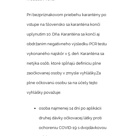
Pri bezpríznakovom priebehu karantény po
vstupe na Slovensko sa karanténa končí
uplynutím 10. Dňa. Karanténa sa končí aj
obdržaním negatívneho výsledku PCR testu
vykonaného najskôr v 5. deň. Karanténa sa
netýka osôb, ktoré spĺňajú definíciu plne
zaočkovanej osoby v zmysle vyhlášky.Za
plne očkovanú osobu sa na účely tejto
vyhlášky považuje:
osoba najmenej 14 dní po aplikácii
druhej dávky očkovacej látky proti
ochoreniu COVID-19 s dvojdávkovou