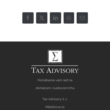
Facebook
X
LinkedIn
WhatsApp
Email
Pomáhame vám rásť na
domácom i svetovom trhu
Tax Advisory, k. s.
Miletičova 21