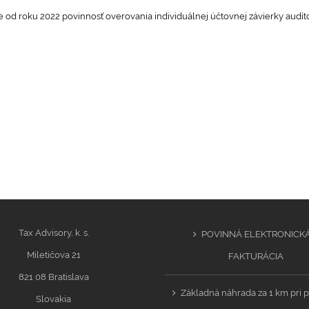
 od roku 2022 povinnosť overovania individuálnej účtovnej závierky audít
Tax Advisory, k. s.
POVINNÁ ELEKTRONICK
Miletičova 21
FAKTURÁCIA
821 08 Bratislava
Základná náhrada za 1 km pri p
Slovakia