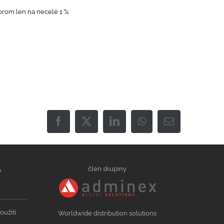
orom len na necelé 1 %
Facebook
X
LinkedIn
WhatsApp
Email
člen skupiny
Á
oužití
Worldwide distribution solutions