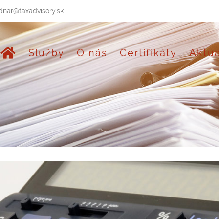
dnar@taxadvisory.sk
Služby
O nás
Certifikáty
Aktua