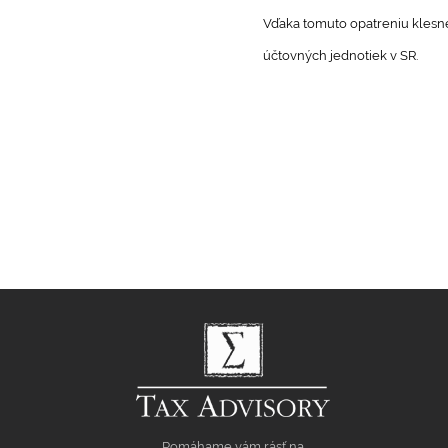
Vďaka tomuto opatreniu klesne
účtovných jednotiek v SR.
Pomáhame vám rásť na