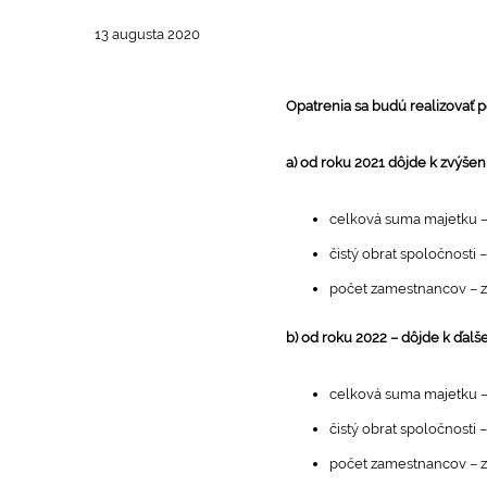
13 augusta 2020
Opatrenia sa budú realizovať p
a) od roku 2021 dôjde k zvýšen
celková suma majetku – z
čistý obrat spoločnosti –
počet zamestnancov – z
b) od roku 2022 – dôjde k ďal
celková suma majetku – z 
čistý obrat spoločnosti – 
počet zamestnancov – z