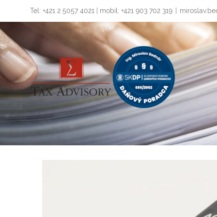
Skip
Tel: +421 2 5057 4021 | mobil: +421 903 702 319
|
miroslav.be
to
content
Zobraziť
väčší
obrázok