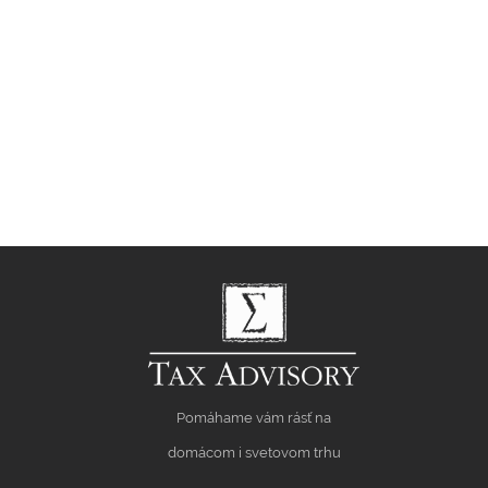
Pomáhame vám rásť na
domácom i svetovom trhu