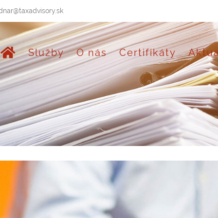
dnar@taxadvisory.sk
Služby
O nás
Certifikáty
Aktua