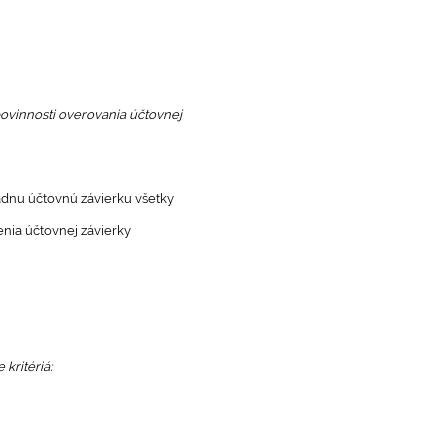
povinnosti overovania účtovnej
dnu účtovnú závierku všetky
enia účtovnej závierky
kritériá: