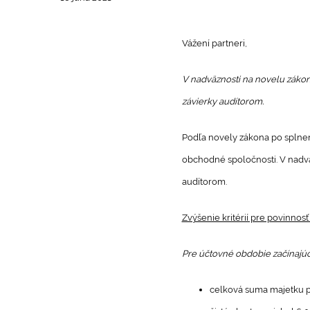
Vážení partneri,
V nadväznosti na novelu zákona
závierky audítorom.
Podľa novely zákona po splne
obchodné spoločnosti. V nadväz
audítorom.
Zvýšenie kritérií pre povinnosť
Pre účtovné obdobie začínajúce
celková suma majetku p