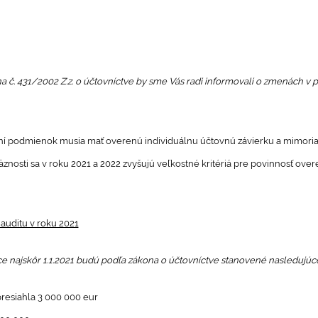
 č. 431/2002 Z.z. o účtovníctve by sme Vás radi informovali o zmenách v 
ní podmienok musia mať overenú individuálnu účtovnú závierku a mimoria
nosti sa v roku 2021 a 2022 zvyšujú veľkostné kritériá pre povinnosť over
 auditu v roku 2021
 najskôr 1.1.2021 budú podľa zákona o účtovníctve stanovené nasledujúce 
resiahla 3 000 000 eur