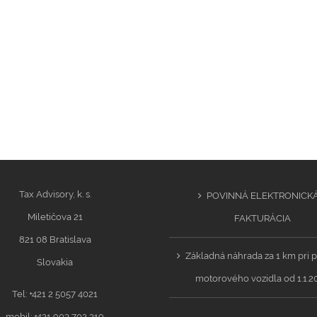
Tax Advisory, k. s.
POVINNÁ ELEKTRONICK
Miletičova 21
FAKTURÁCIA
821 08 Bratislava
Základná náhrada za 1 km pri p
Slovakia
motorového vozidla od 1.1.2
Tel: +421 2 5057 4021
mobil: +421 903 702 319