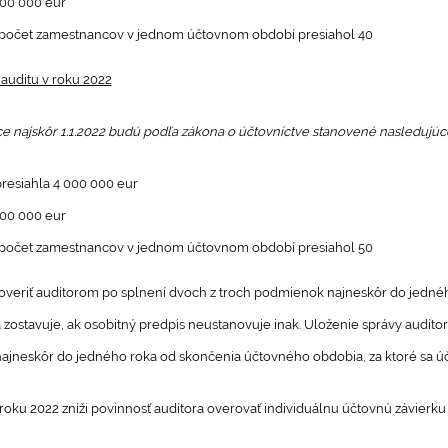
000 000 eur
 počet zamestnancov v jednom účtovnom období presiahol 40
 auditu v roku 2022
 najskôr 1.1.2022 budú podľa zákona o účtovníctve stanovené nasledujúce 
resiahla 4 000 000 eur
000 000 eur
 počet zamestnancov v jednom účtovnom období presiahol 50
overiť audítorom po splnení dvoch z troch podmienok najneskôr do jedné
zostavuje, ak osobitný predpis neustanovuje inak. Uloženie správy audíto
najneskôr do jedného roka od skončenia účtovného obdobia, za ktoré sa úč
roku 2022 zníži povinnosť audítora overovať individuálnu účtovnú závierk