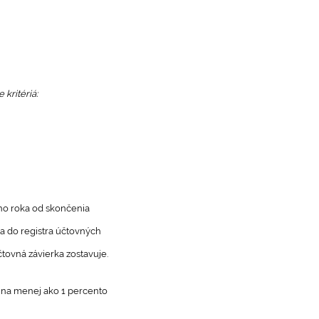
kritériá:
ho roka od skončenia
ra do registra účtovných
tovná závierka zostavuje.
u na menej ako 1 percento