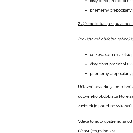
čistý obrat presiahol 6 
priemerný prepočítaný
Zvýšenie kritérií pre povinnosť
Pre účtovné obdobie začínajúce
celková suma majetku p
čistý obrat presiahol 8 
priemerný prepočítaný
Účtovnú závierku je potrebné 
účtovného obdobia za ktoré sa 
závierok je potrebné vykonať 
Vďaka tomuto opatreniu sa od 
účtovných jednotiek.