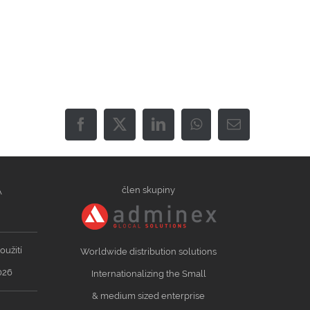
Facebook
X
LinkedIn
WhatsApp
Email
člen skupiny
Á
oužití
Worldwide distribution solutions
026
Internationalizing the Small
& medium sized enterprise