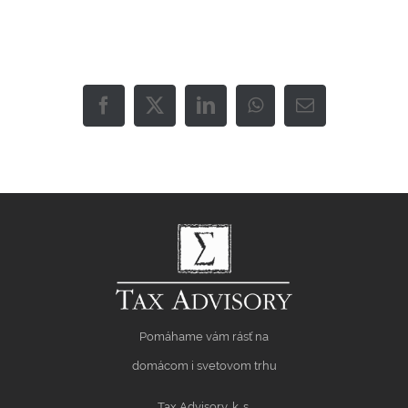
Facebook
X
LinkedIn
WhatsApp
Email
Pomáhame vám rásť na
domácom i svetovom trhu
Tax Advisory, k. s.