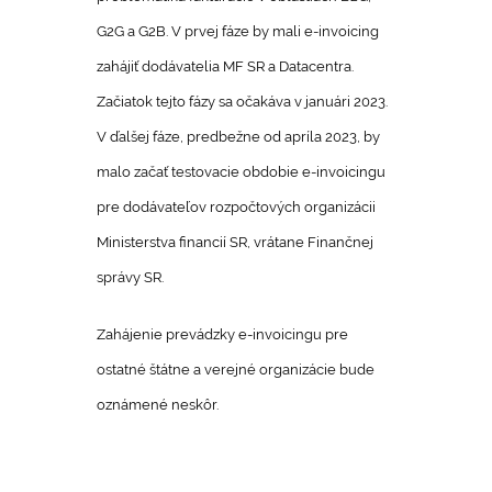
G2G a G2B. V prvej fáze by mali e-invoicing
zahájiť dodávatelia MF SR a Datacentra.
Začiatok tejto fázy sa očakáva v januári 2023.
V ďalšej fáze, predbežne od apríla 2023, by
malo začať testovacie obdobie e-invoicingu
pre dodávateľov rozpočtových organizácii
Ministerstva financií SR, vrátane Finančnej
správy SR.
Zahájenie prevádzky e-invoicingu pre
ostatné štátne a verejné organizácie bude
oznámené neskôr.